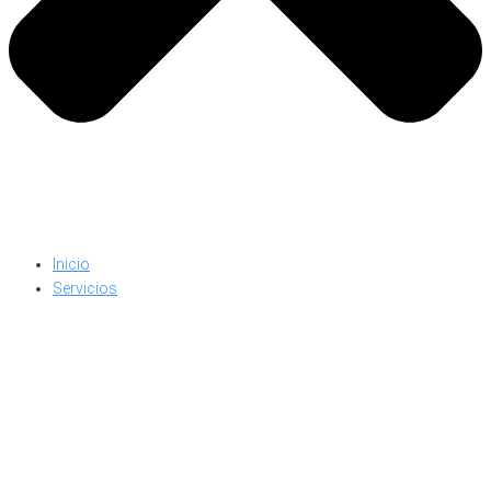
Inicio
Servicios