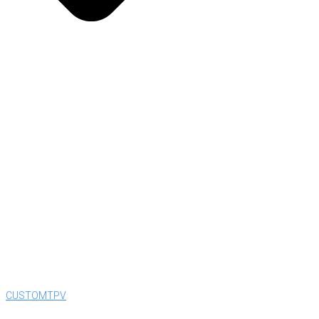
CUSTOMTPV