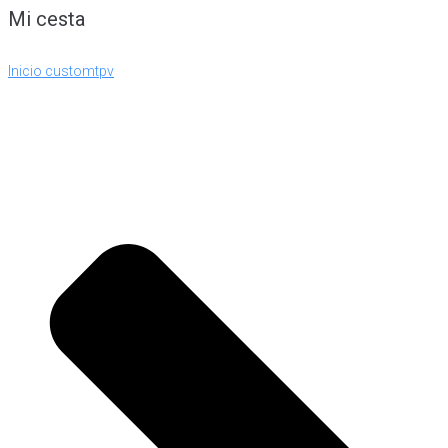
Mi cesta
Inicio customtpv