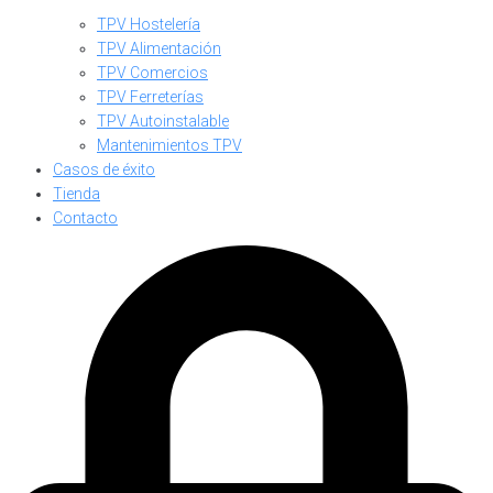
TPV Hostelería
TPV Alimentación
TPV Comercios
TPV Ferreterías
TPV Autoinstalable
Mantenimientos TPV
Casos de éxito
Tienda
Contacto