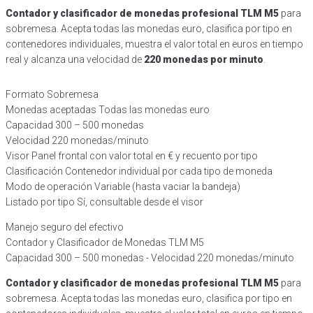
Contador y clasificador de monedas profesional TLM M5
para
sobremesa. Acepta todas las monedas euro, clasifica por tipo en
contenedores individuales, muestra el valor total en euros en tiempo
real y alcanza una velocidad de
220 monedas por minuto
.
Formato Sobremesa
Monedas aceptadas Todas las monedas euro
Capacidad 300 – 500 monedas
Velocidad 220 monedas/minuto
Visor Panel frontal con valor total en € y recuento por tipo
Clasificación Contenedor individual por cada tipo de moneda
Modo de operación Variable (hasta vaciar la bandeja)
Listado por tipo Sí, consultable desde el visor
Manejo seguro del efectivo
Contador y Clasificador de Monedas TLM M5
Capacidad 300 – 500 monedas - Velocidad 220 monedas/minuto
Contador y clasificador de monedas profesional TLM M5
para
sobremesa. Acepta todas las monedas euro, clasifica por tipo en