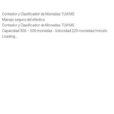
Contador y Clasificador de Monedas TLM M5
Manejo seguro del efectivo
Contador y Clasificador de Monedas TLM M5
Capacidad 300 – 500 monedas - Velocidad 220 monedas/minuto
Loading...