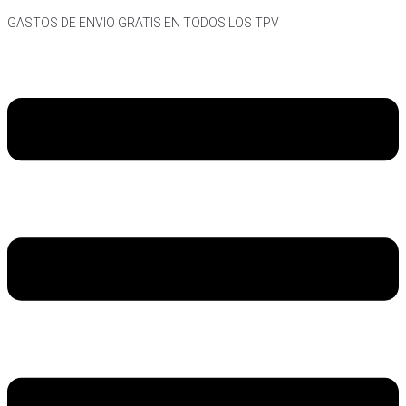
Skip
GASTOS DE ENVIO GRATIS EN TODOS LOS TPV
to
content